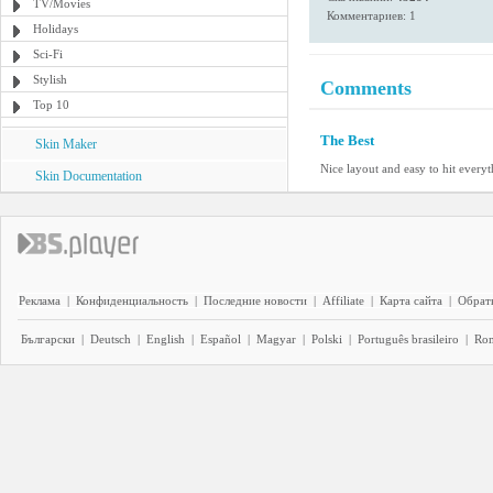
TV/Movies
Комментариев: 1
Holidays
Sci-Fi
Stylish
Comments
Top 10
The Best
Skin Maker
Nice layout and easy to hit everyt
Skin Documentation
Реклама
|
Конфиденциальность
|
Последние новости
|
Affiliate
|
Карта сайта
|
Обратн
Български
|
Deutsch
|
English
|
Español
|
Magyar
|
Polski
|
Português brasileiro
|
Ro