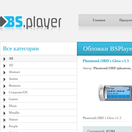
Главная
Продук
Обложки BSPlaye
Все категории
All
PhantomLORD´s Glow v1.5
3D
Автор:
PhantomLORD (phantom_l
Abstract
Anime
Business
Computer/OS
Games
Music
Metallic
PhantomLORD´s Glow v1.5
Nature
People
Скачиваний:
45284