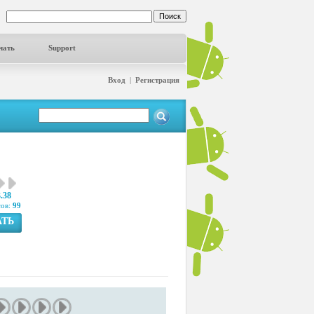
чать
Support
Вход
|
Регистрация
3.38
сов:
99
АТЬ