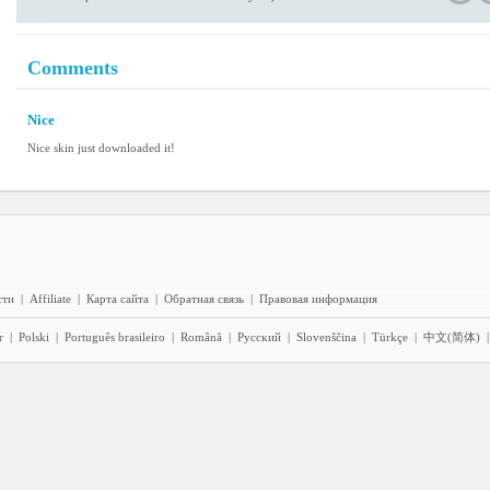
Comments
Nice
Nice skin just downloaded it!
сти
|
Affiliate
|
Карта сайта
|
Обратная связь
|
Правовая информация
r
|
Polski
|
Português brasileiro
|
Română
|
Pyccĸий
|
Slovenščina
|
Türkçe
|
中文(简体)