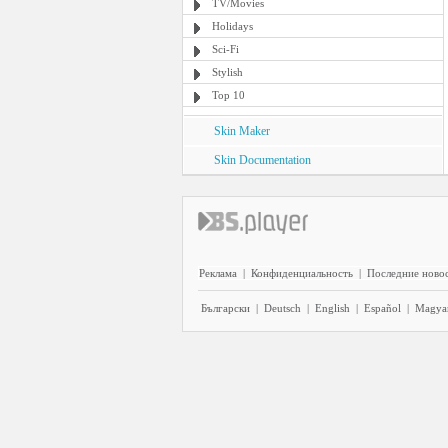
TV/Movies
Holidays
Sci-Fi
Stylish
Top 10
Skin Maker
Skin Documentation
Реклама
|
Конфиденциальность
|
Последние ново
Български
|
Deutsch
|
English
|
Español
|
Magya