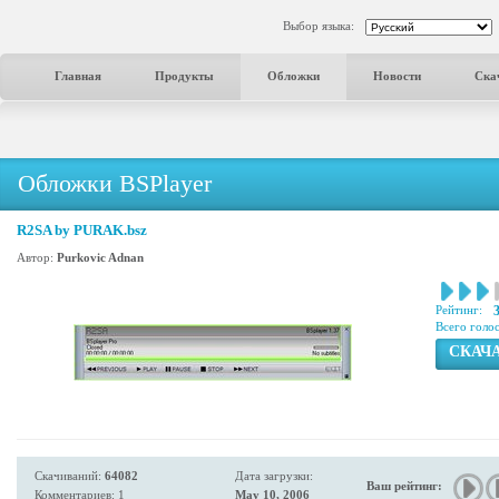
Выбор языка:
Главная
Продукты
Обложки
Новости
Ска
Обложки BSPlayer
R2SA by PURAK.bsz
Автор:
Purkovic Adnan
Рейтинг:
Всего голо
СКАЧ
Скачиваний:
64082
Дата загрузки:
Ваш рейтинг:
Комментариев: 1
May 10, 2006