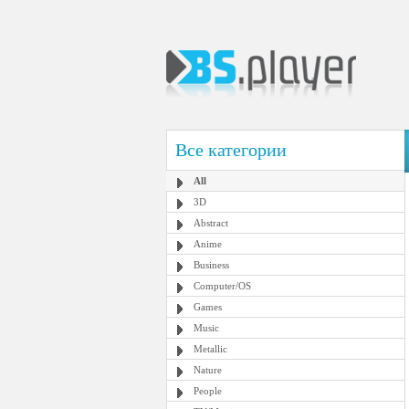
Все категории
All
3D
Abstract
Anime
Business
Computer/OS
Games
Music
Metallic
Nature
People