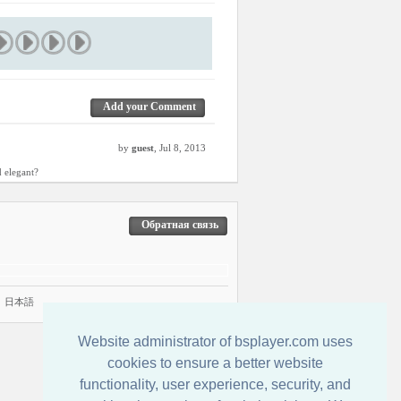
Add your Comment
by
guest
, Jul 8, 2013
 elegant?
Обратная связь
|
日本語
Website administrator of bsplayer.com uses
cookies to ensure a better website
functionality, user experience, security, and