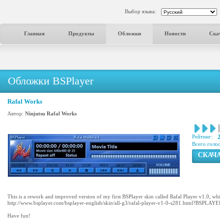
Выбор языка:
Главная
Продукты
Обложки
Новости
Ска
Обложки BSPlayer
Rafal Works
Автор:
Ninjutsu Rafal Works
Рейтинг:
Всего голо
СКАЧ
This is a rework and improved version of my first BSPlayer skin called Rafal Player v1.0, whi
http://www.bsplayer.com/bsplayer-english/skin/all-g3/rafal-player-v1-0-s281.html?BS
Have fun!