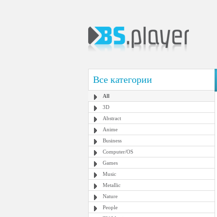
Все категории
All
3D
Abstract
Anime
Business
Computer/OS
Games
Music
Metallic
Nature
People