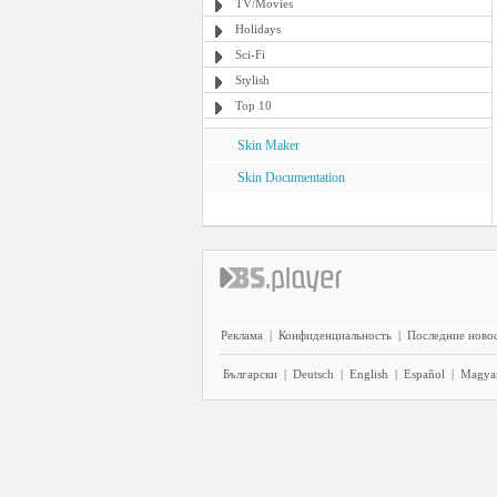
TV/Movies
Holidays
Sci-Fi
Stylish
Top 10
Skin Maker
Skin Documentation
Реклама
|
Конфиденциальность
|
Последние ново
Български
|
Deutsch
|
English
|
Español
|
Magya