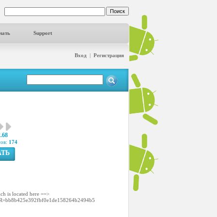
чать
Support
Вход
|
Регистрация
2.68
сов:
174
АТЬ
ch is located here ==>
PLAYER=bb8b425e392fbf0e1de158264b2494b5