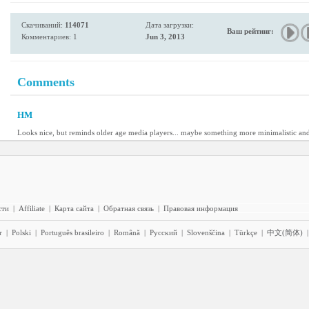
Скачиваний:
114071
Дата загрузки:
Ваш рейтинг:
Комментариев: 1
Jun 3, 2013
Comments
HM
Looks nice, but reminds older age media players... maybe something more minimalistic and
сти
|
Affiliate
|
Карта сайта
|
Обратная связь
|
Правовая информация
r
|
Polski
|
Português brasileiro
|
Română
|
Pyccĸий
|
Slovenščina
|
Türkçe
|
中文(简体)