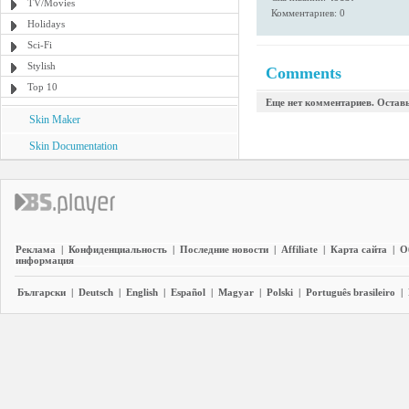
TV/Movies
Комментариев: 0
Holidays
Sci-Fi
Stylish
Comments
Top 10
Еще нет комментариев. Остав
Skin Maker
Skin Documentation
Реклама
|
Конфиденциальность
|
Последние новости
|
Affiliate
|
Карта сайта
|
О
информация
Български
|
Deutsch
|
English
|
Español
|
Magyar
|
Polski
|
Português brasileiro
|