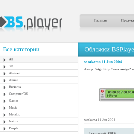
Главная
Продук
Обложки BSPlaye
Все категории
All
sasakama 11 Jun 2004
3D
Автор:
Seigo http://www.amigo2.n
Abstract
Anime
Business
Computer/OS
Games
Music
Metallic
sasakama 11 Jun 2004
Nature
People
Скачиваний:
49837