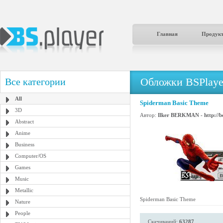
Главная
Продук
Обложки BSPlaye
Все категории
All
Spiderman Basic Theme
3D
Автор:
Ilker BERKMAN - http://b
Abstract
Anime
Business
Computer/OS
Games
Music
Metallic
Spiderman Basic Theme
Nature
People
Скачиваний:
63287