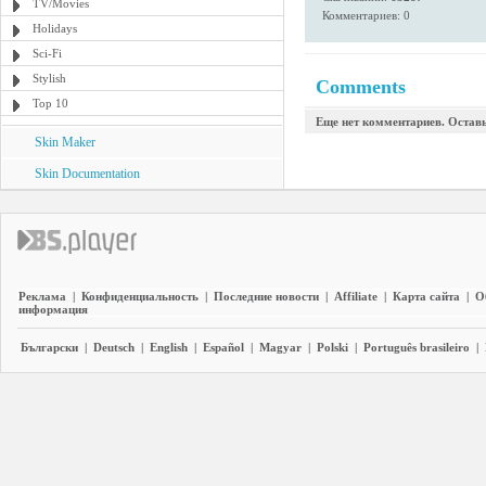
TV/Movies
Комментариев: 0
Holidays
Sci-Fi
Stylish
Comments
Top 10
Еще нет комментариев. Остав
Skin Maker
Skin Documentation
Реклама
|
Конфиденциальность
|
Последние новости
|
Affiliate
|
Карта сайта
|
О
информация
Български
|
Deutsch
|
English
|
Español
|
Magyar
|
Polski
|
Português brasileiro
|