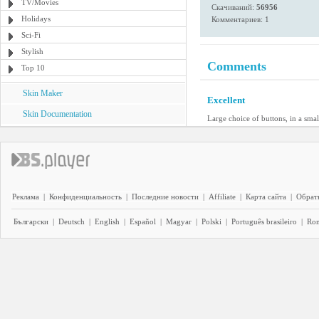
TV/Movies
Скачиваний:
56956
Holidays
Комментариев: 1
Sci-Fi
Stylish
Comments
Top 10
Skin Maker
Excellent
Skin Documentation
Large choice of buttons, in a s
Реклама
|
Конфиденциальность
|
Последние новости
|
Affiliate
|
Карта сайта
|
Обратн
Български
|
Deutsch
|
English
|
Español
|
Magyar
|
Polski
|
Português brasileiro
|
Ro