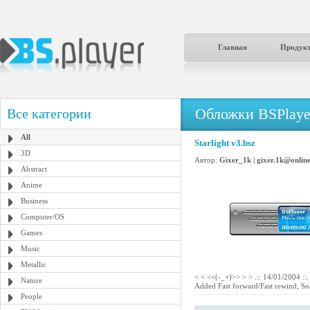
Главная
Продук
Обложки BSPlaye
Все категории
All
Starlight v3.bsz
3D
Автор:
Gixer_1k | gixer.1k@online
Abstract
Anime
Business
Computer/OS
Games
Music
Metallic
< < <<(-_+)>> > > .:: 14/01/2004 ::
Nature
Added Fast forward/Fast rewind, Snap
People