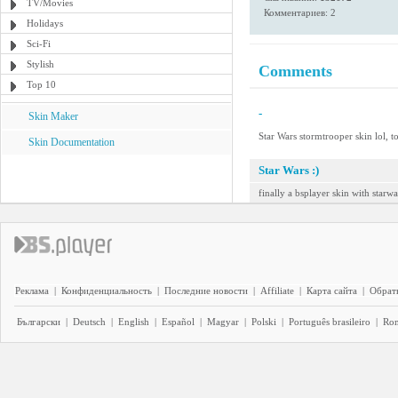
TV/Movies
Комментариев: 2
Holidays
Sci-Fi
Stylish
Comments
Top 10
-
Skin Maker
Star Wars stormtrooper skin lol, to
Skin Documentation
Star Wars :)
finally a bsplayer skin with starwa
Реклама
|
Конфиденциальность
|
Последние новости
|
Affiliate
|
Карта сайта
|
Обратн
Български
|
Deutsch
|
English
|
Español
|
Magyar
|
Polski
|
Português brasileiro
|
Ro