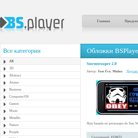
Главная
Продук
Обложки BSPlaye
Все категории
All
Stormtrooper 2.0
3D
Автор:
Jose Fco. Muñoz
Другие 
Abstract
Anime
Business
Computer/OS
Games
Music
Metallic
Skin basada en personajes de Star Wa
Nature
People
Скачиваний:
152672