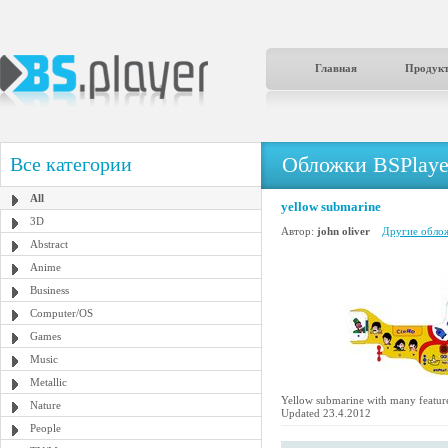
Главная
Продук
Обложки BSPlaye
Все категории
All
yellow submarine
3D
Автор:
john oliver
Другие облож
Abstract
Anime
Business
Computer/OS
Games
Music
Metallic
Yellow submarine with many feature
Nature
Updated 23.4.2012
People