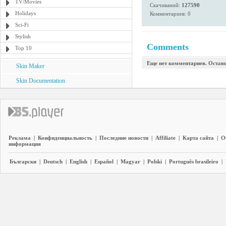
TV/Movies
Скачиваний:
127590
Holidays
Комментариев: 0
Sci-Fi
Stylish
Comments
Top 10
Еще нет комментариев. Остав
Skin Maker
Skin Documentation
Реклама
|
Конфиденциальность
|
Последние новости
|
Affiliate
|
Карта сайта
|
О
информация
Български
|
Deutsch
|
English
|
Español
|
Magyar
|
Polski
|
Português brasileiro
|