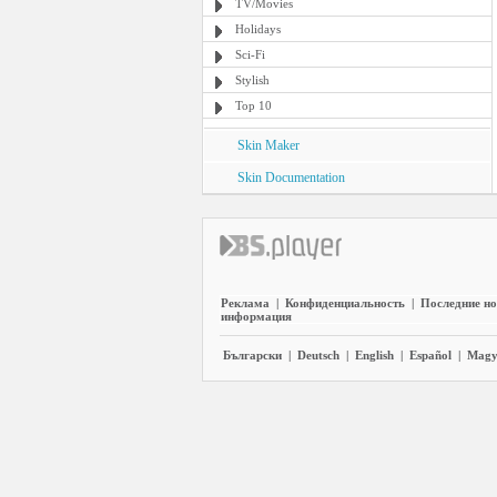
TV/Movies
Holidays
Sci-Fi
Stylish
Top 10
Skin Maker
Skin Documentation
Реклама
|
Конфиденциальность
|
Последние но
информация
Български
|
Deutsch
|
English
|
Español
|
Magy