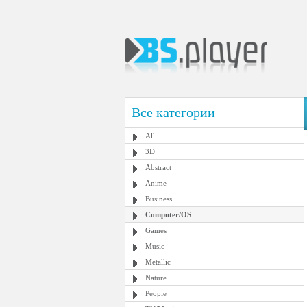
Все категории
All
3D
Abstract
Anime
Business
Computer/OS
Games
Music
Metallic
Nature
People