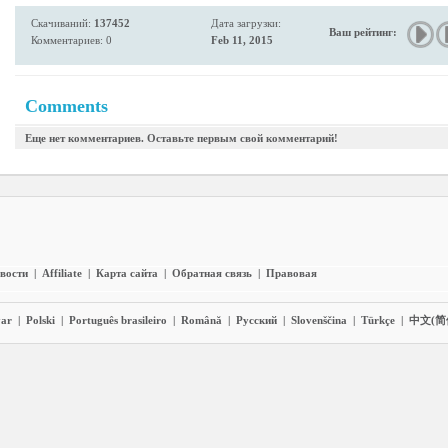
Скачиваний:
137452
Дата загрузки:
Ваш рейтинг:
Комментариев: 0
Feb 11, 2015
Comments
Еще нет комментариев. Оставьте первым свой комментарий!
вости
|
Affiliate
|
Карта сайта
|
Обратная связь
|
Правовая
ar
|
Polski
|
Português brasileiro
|
Română
|
Pyccĸий
|
Slovenščina
|
Türkçe
|
中文(简