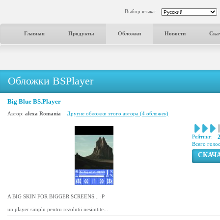
Выбор языка:
Главная
Продукты
Обложки
Новости
Ска
Обложки BSPlayer
Big Blue BS.Player
Автор:
alexa Romania
Другие обложки этого автора (4 обложек)
Рейтинг:
Всего голо
СКАЧ
A BIG SKIN FOR BIGGER SCREENS... :P
un player simplu pentru rezolutii nesimtite...