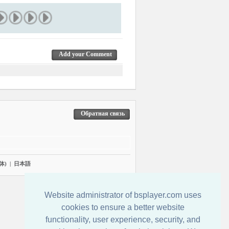
Add your Comment
Обратная связь
体)
|
日本語
Website administrator of bsplayer.com uses
cookies to ensure a better website
functionality, user experience, security, and