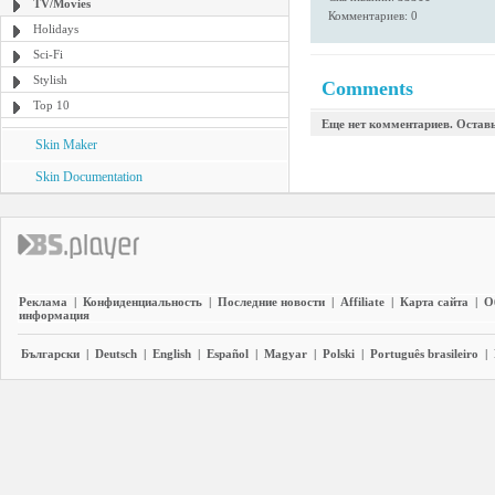
TV/Movies
Комментариев: 0
Holidays
Sci-Fi
Stylish
Comments
Top 10
Еще нет комментариев. Остав
Skin Maker
Skin Documentation
Реклама
|
Конфиденциальность
|
Последние новости
|
Affiliate
|
Карта сайта
|
О
информация
Български
|
Deutsch
|
English
|
Español
|
Magyar
|
Polski
|
Português brasileiro
|