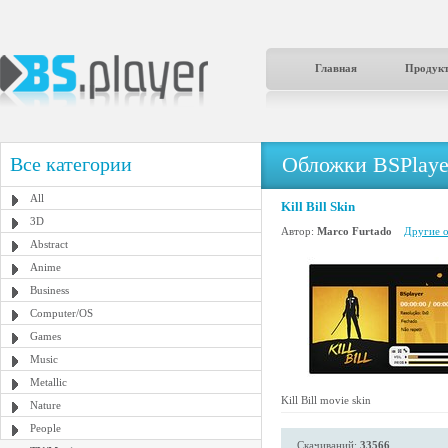
Главная
Продук
Обложки BSPlaye
Все категории
All
Kill Bill Skin
3D
Автор:
Marco Furtado
Другие о
Abstract
Anime
Business
Computer/OS
Games
Music
Metallic
Kill Bill movie skin
Nature
People
Скачиваний:
33566