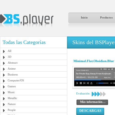
Inicio
Productos
Skins del BSPlaye
Todas las Categorías
All
3D
Minimal.Flat.Obsidian.Blue
Abstract
Anime
Business
Computer/OS
Games
Music
Evaluación:
Metallic
Más información…
Nature
People
DESCARGAS