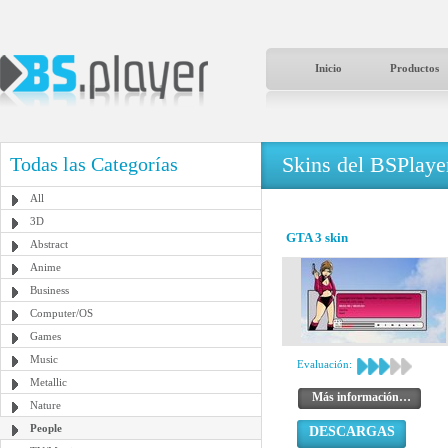
Inicio
Productos
Skins del BSPlaye
Todas las Categorías
All
3D
GTA 3 skin
Abstract
Anime
Business
Computer/OS
Games
Music
Evaluación:
Metallic
Más información…
Nature
People
DESCARGAS