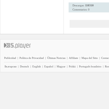
Descargas:
110310
Comentarios: 0
Publicidad
|
Política de Privacidad
|
Últimas Noticias
|
Affiliate
|
Mapa del Sitio
|
Contac
Български
|
Deutsch
|
English
|
Español
|
Magyar
|
Polski
|
Português brasileiro
|
Ro