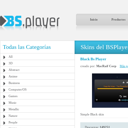
Inicio
Productos
Skins del BSPlaye
Todas las Categorías
All
Black Bs Player
3D
creado por:
MacRaif Corp
Más po
Abstract
Anime
Business
Computer/OS
Games
Music
Metallic
Simple Black skin
Nature
People
Descargas:
149251