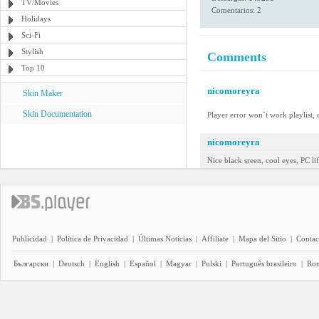
TV/Movies
Comentarios: 2
Holidays
Sci-Fi
Stylish
Comments
Top 10
nicomoreyra
Skin Maker
Skin Documentation
Player error won`t work playlist,
nicomoreyra
Nice black sreen, cool eyes, PC lif
Publicidad
|
Política de Privacidad
|
Últimas Noticias
|
Affiliate
|
Mapa del Sitio
|
Contac
Български
|
Deutsch
|
English
|
Español
|
Magyar
|
Polski
|
Português brasileiro
|
Ro