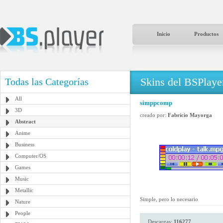
Inicio
Productos
Skins del BSPlaye
Todas las Categorías
All
simppcomp
3D
creado por:
Fabricio Mayorga
Abstract
Anime
Business
Computer/OS
Games
Music
Metallic
Simple, pero lo necesario
Nature
People
Descargas:
116277