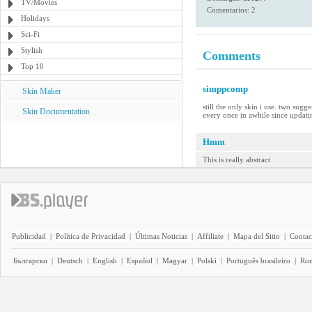
TV/Movies
Comentarios: 2
Holidays
Sci-Fi
Stylish
Comments
Top 10
simppcomp
Skin Maker
still the only skin i use. two sug
Skin Documentation
every once in awhile since updati
Hmm
This is really abstract
Publicidad
|
Política de Privacidad
|
Últimas Noticias
|
Affiliate
|
Mapa del Sitio
|
Contac
Български
|
Deutsch
|
English
|
Español
|
Magyar
|
Polski
|
Português brasileiro
|
Ro