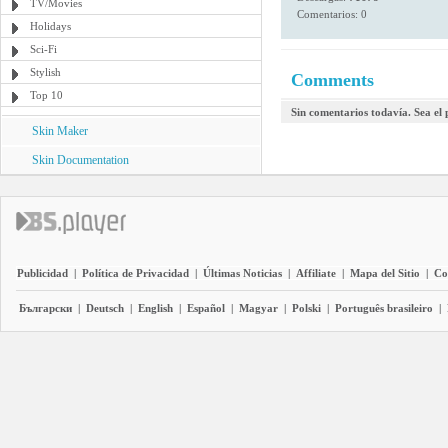
TV/Movies
Comentarios: 0
Holidays
Sci-Fi
Stylish
Comments
Top 10
Sin comentarios todavía. Sea el
Skin Maker
Skin Documentation
Publicidad
|
Política de Privacidad
|
Últimas Noticias
|
Affiliate
|
Mapa del Sitio
|
Co
Български
|
Deutsch
|
English
|
Español
|
Magyar
|
Polski
|
Português brasileiro
|