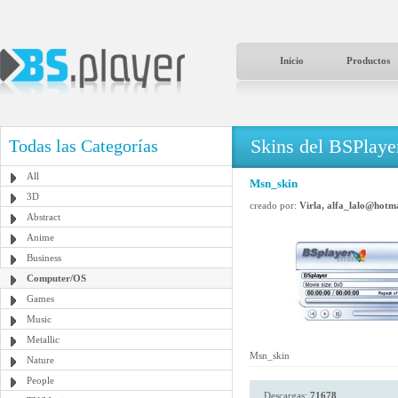
Inicio
Productos
Skins del BSPlaye
Todas las Categorías
All
Msn_skin
3D
creado por:
Virla, alfa_lalo@hotm
Abstract
Anime
Business
Computer/OS
Games
Music
Metallic
Msn_skin
Nature
People
Descargas:
71678