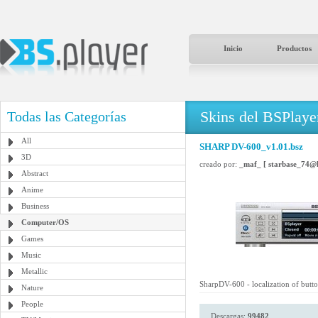
Inicio
Productos
Skins del BSPlaye
Todas las Categorías
All
SHARP DV-600_v1.01.bsz
3D
creado por:
_maf_ [ starbase_74@
Abstract
Anime
Business
Computer/OS
Games
Music
Metallic
SharpDV-600 - localization of but
Nature
People
Descargas:
99482