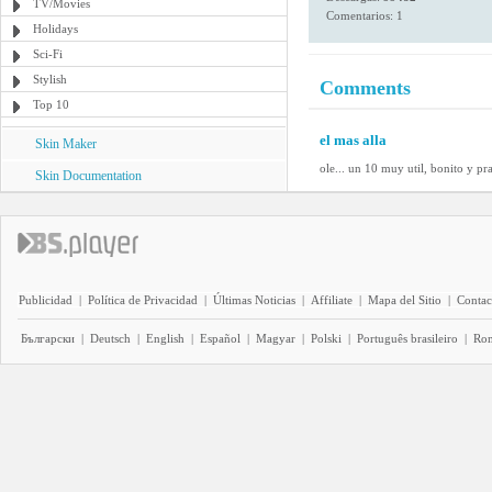
TV/Movies
Comentarios: 1
Holidays
Sci-Fi
Stylish
Comments
Top 10
el mas alla
Skin Maker
ole... un 10 muy util, bonito y prac
Skin Documentation
Publicidad
|
Política de Privacidad
|
Últimas Noticias
|
Affiliate
|
Mapa del Sitio
|
Contac
Български
|
Deutsch
|
English
|
Español
|
Magyar
|
Polski
|
Português brasileiro
|
Ro