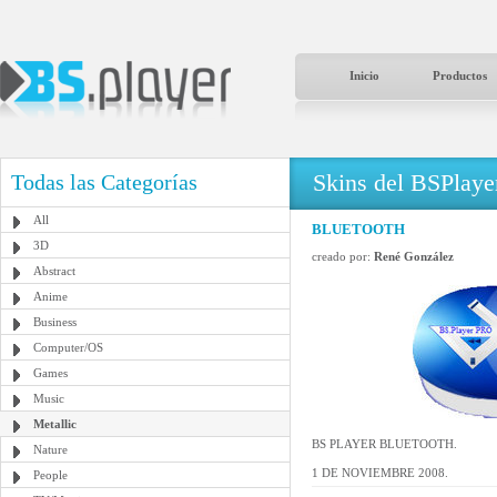
Inicio
Productos
Skins del BSPlaye
Todas las Categorías
All
BLUETOOTH
3D
creado por:
René González
Abstract
Anime
Business
Computer/OS
Games
Music
Metallic
BS PLAYER BLUETOOTH.
Nature
1 DE NOVIEMBRE 2008.
People