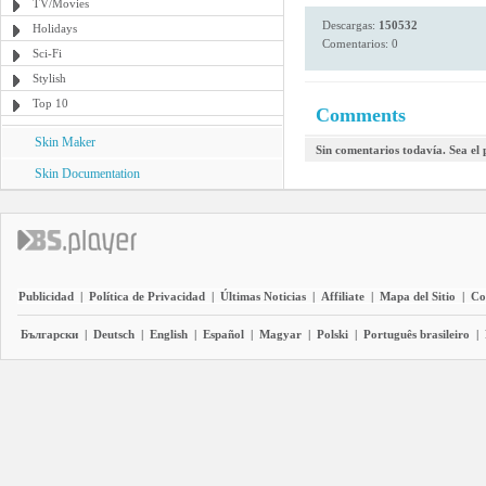
TV/Movies
Descargas:
150532
Holidays
Comentarios: 0
Sci-Fi
Stylish
Top 10
Comments
Skin Maker
Sin comentarios todavía. Sea el
Skin Documentation
Publicidad
|
Política de Privacidad
|
Últimas Noticias
|
Affiliate
|
Mapa del Sitio
|
Co
Български
|
Deutsch
|
English
|
Español
|
Magyar
|
Polski
|
Português brasileiro
|