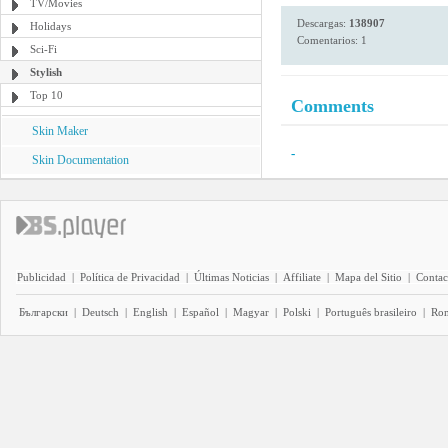
TV/Movies
Descargas:
138907
Holidays
Comentarios: 1
Sci-Fi
Stylish
Top 10
Comments
Skin Maker
-
Skin Documentation
Publicidad
|
Política de Privacidad
|
Últimas Noticias
|
Affiliate
|
Mapa del Sitio
|
Contac
Български
|
Deutsch
|
English
|
Español
|
Magyar
|
Polski
|
Português brasileiro
|
Ro