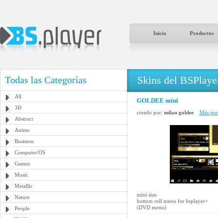
Inicio
Productos
Skins del BSPlaye
Todas las Categorías
All
GOLDEE mini
3D
creado por:
milan goldee
Más por 
Abstract
Anime
Business
Computer/OS
Games
Music
Metallic
mini size
Nature
bottom roll menu for bsplayer+
(DVD menu)
People