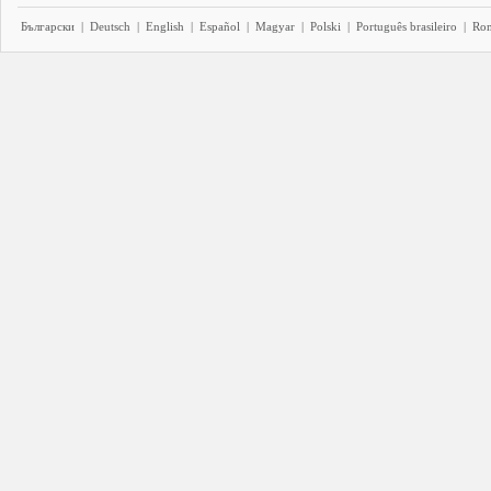
Български
|
Deutsch
|
English
|
Español
|
Magyar
|
Polski
|
Português brasileiro
|
Ro