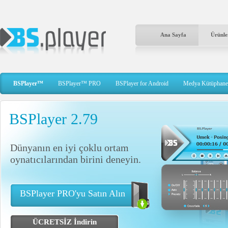
Ana Sayfa
Ürünle
BSPlayer™
BSPlayer™ PRO
BSPlayer for Android
Medya Kütüphane
BSPlayer 2.79
Dünyanın en iyi çoklu ortam
oynatıcılarından birini deneyin.
BSPlayer PRO'yu Satın Alın
ÜCRETSİZ İndirin