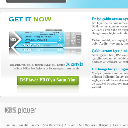
En iyi çoklu ortam oyn
BSPlayer daima kullanması
BSPlayer en azından kocama
ve üstelik çok daha az düşü
Hangi dosya biçimlerini de
Video
: WebM, avi, mpeg 1
vob...
Audio
: wav, mpa, mp
Çoklu ortam içeriğini 
Başlangıçtan beri, BSPlayer
içeriğini oynatmak ve yönet
podcast ve webcast, ve can
ÜCRETSİZ
Tamamen yeni ses & görüntü oynatıcısı, hemde
İndirme bölümüne ilerleyin ve hemen oynatıcınızı indirin
Herhangi bir yeniliğin
Medya oynatıcısının kalite
bilhassa kullanımı kolay g
BSPlayer PRO'yu Satın Alın
sağlayan akıllı bakış diyoru
ve sezgisel ücretsiz oynatı
yarattık.
Tanıtım
|
Gizlilik İlkeleri
|
Son Haberler
|
Affiliate
|
Site Haritası
|
İletişim
|
Yasal Uyarı