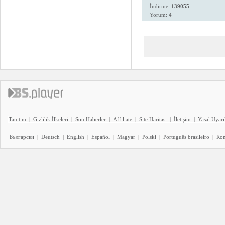
İndirme:
139055
Yorum: 4
Tanıtım
|
Gizlilik İlkeleri
|
Son Haberler
|
Affiliate
|
Site Haritası
|
İletişim
|
Yasal Uyarı
Български
|
Deutsch
|
English
|
Español
|
Magyar
|
Polski
|
Português brasileiro
|
Ro