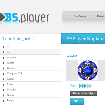
Ana Sayfa
Ürünle
BSPlayer Kaplama
Tüm Kategoriler
All
3D
X-Z.bsz
Abstract
Anime
Business
Computer/OS
Games
Music
Beğeni:
Metallic
Daha Fazla Bilgi...
Nature
People
İNDİR