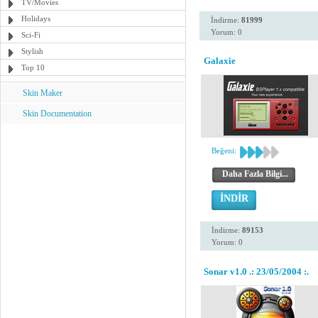
TV/Movies
Holidays
İndirme:
81999
Yorum: 0
Sci-Fi
Stylish
Galaxie
Top 10
Skin Maker
Skin Documentation
Beğeni:
Daha Fazla Bilgi...
İNDİR
İndirme:
89153
Yorum: 0
Sonar v1.0 .: 23/05/2004 :.