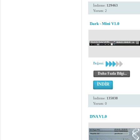
İndirme:
129463
Yorum: 2
Dark - Mini V1.0
Beğeni:
Daha Fazla Bilgi...
İNDİR
İndirme:
135038
Yorum: 0
DNA V1.0