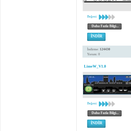
Beğeni:
Daha Fazla Bilgi...
İNDİR
İndirme:
124430
Yorum: 0
LimeW_V1.0
Beğeni:
Daha Fazla Bilgi...
İNDİR