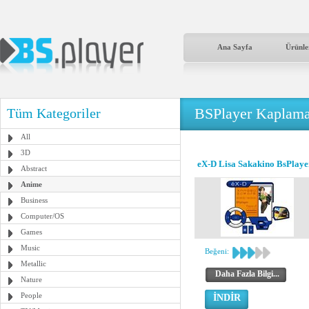
Ana Sayfa
Ürünle
BSPlayer Kaplama
Tüm Kategoriler
All
3D
eX-D Lisa Sakakino BsPlaye
Abstract
Anime
Business
Computer/OS
Games
Music
Beğeni:
Metallic
Daha Fazla Bilgi...
Nature
People
İNDİR