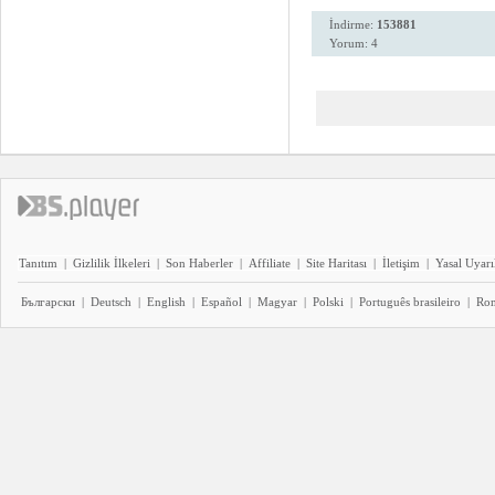
İndirme:
153881
Yorum: 4
Tanıtım
|
Gizlilik İlkeleri
|
Son Haberler
|
Affiliate
|
Site Haritası
|
İletişim
|
Yasal Uyarı
Български
|
Deutsch
|
English
|
Español
|
Magyar
|
Polski
|
Português brasileiro
|
Ro