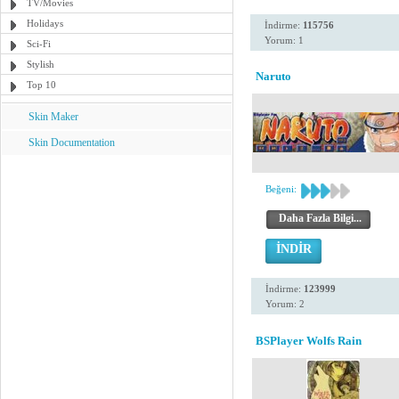
TV/Movies
Holidays
İndirme:
115756
Yorum: 1
Sci-Fi
Stylish
Naruto
Top 10
Skin Maker
Skin Documentation
Beğeni:
Daha Fazla Bilgi...
İNDİR
İndirme:
123999
Yorum: 2
BSPlayer Wolfs Rain