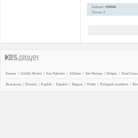
İndirme:
198666
Yorum: 0
Tanıtım
|
Gizlilik İlkeleri
|
Son Haberler
|
Affiliate
|
Site Haritası
|
İletişim
|
Yasal Uyarı
Български
|
Deutsch
|
English
|
Español
|
Magyar
|
Polski
|
Português brasileiro
|
Ro