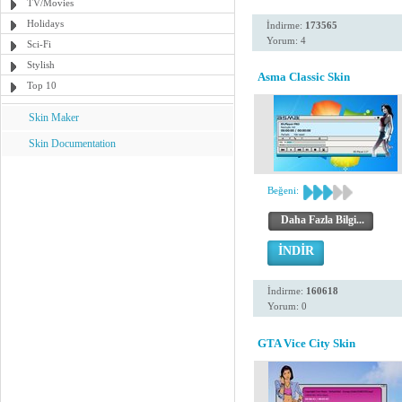
TV/Movies
Holidays
İndirme:
173565
Yorum: 4
Sci-Fi
Stylish
Asma Classic Skin
Top 10
Skin Maker
Skin Documentation
Beğeni:
Daha Fazla Bilgi...
İNDİR
İndirme:
160618
Yorum: 0
GTA Vice City Skin