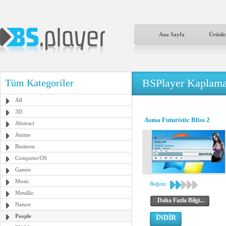
Ana Sayfa
Ürünle
BSPlayer Kaplama
Tüm Kategoriler
All
3D
Asma Futuristic Bliss 2
Abstract
Anime
Business
Computer/OS
Games
Music
Beğeni:
Metallic
Daha Fazla Bilgi...
Nature
People
İNDİR