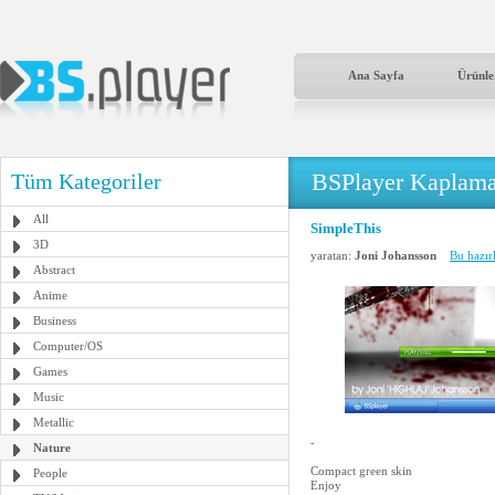
Ana Sayfa
Ürünle
BSPlayer Kaplama
Tüm Kategoriler
All
SimpleThis
3D
yaratan:
Joni Johansson
Bu hazır
Abstract
Anime
Business
Computer/OS
Games
Music
Metallic
-
Nature
Compact green skin
People
Enjoy