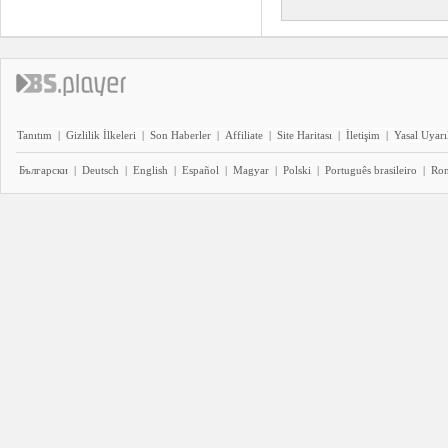
Tanıtım
|
Gizlilik İlkeleri
|
Son Haberler
|
Affiliate
|
Site Haritası
|
İletişim
|
Yasal Uyarı
Български
|
Deutsch
|
English
|
Español
|
Magyar
|
Polski
|
Português brasileiro
|
Ro