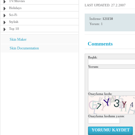
TV/Movies
LAST UPDATED: 27.2.2007
Holidays
Sci-Fi
İndirme:
121150
Stylish
Yorum: 1
Top 10
Skin Maker
Comments
Skin Documentation
Başlık
:
Yorum
:
Onaylama kodu
:
Onaylama kodunu yazın
:
YORUMU KAYDET