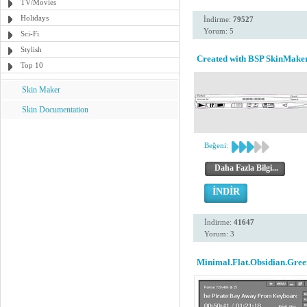
TV/Movies
Holidays
İndirme:
79527
Yorum: 5
Sci-Fi
Stylish
Created with BSP SkinMaker
Top 10
Skin Maker
Skin Documentation
Beğeni:
Daha Fazla Bilgi...
İNDİR
İndirme:
41647
Yorum: 3
Minimal.Flat.Obsidian.Gree