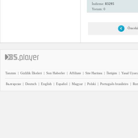
İndirme:
83295
Yorum: 0
Önceki
Tanıtım
|
Gizlilik İlkeleri
|
Son Haberler
|
Affiliate
|
Site Haritası
|
İletişim
|
Yasal Uyarı
Български
|
Deutsch
|
English
|
Español
|
Magyar
|
Polski
|
Português brasileiro
|
Ro