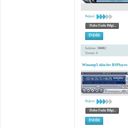
Beğeni:
Daha Fazla Bilgi...
İNDİR
İndirme:
50682
Yorum: 0
Winamp5 skin for BSPlayer.
Beğeni:
Daha Fazla Bilgi...
İNDİR