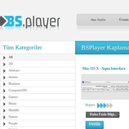
Ana Sayfa
Ürünle
BSPlayer Kaplama
Tüm Kategoriler
All
3D
Mac OS X - Aqua Interface
Abstract
Anime
Business
Computer/OS
Games
Music
Beğeni:
Metallic
Daha Fazla Bilgi...
Nature
People
İNDİR