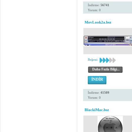
İndirme:
56741
Yorum: 0
MovLook2a.bsz
Beğeni:
Daha Fazla Bilgi...
İNDİR
İndirme:
41509
Yorum: 0
BlackiMac.bsz