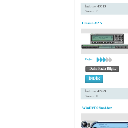
İndirme:
43513
Yorum: 2
Classic-V2.5
Beğeni:
Daha Fazla Bilgi...
İNDİR
İndirme:
42769
Yorum: 0
WinDVD2final.bsz