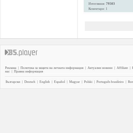
Изтегляния:
79503
Коментари: 1
Реклама
|
Политика за защита на личната информация
|
Актуални новини
|
Affiliate
|
нас
|
Правна информация
Български
|
Deutsch
|
English
|
Español
|
Magyar
|
Polski
|
Português brasileiro
|
Ro