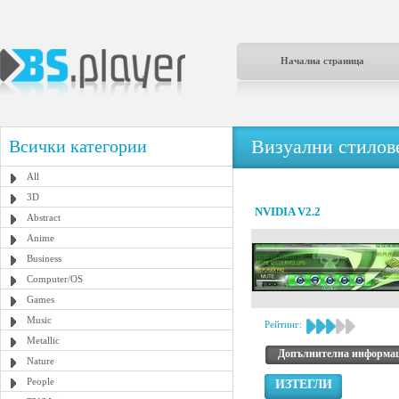
Начална страница
Визуални стилове
Всички категории
All
3D
NVIDIA V2.2
Abstract
Anime
Business
Computer/OS
Games
Music
Рейтинг:
Metallic
Допълнителна информа
Nature
People
ИЗТЕГЛИ