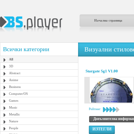
Начална страница
Визуални стилове
Всички категории
All
3D
Stargate Sg1 V1.00
Abstract
Anime
Business
Computer/OS
Games
Music
Рейтинг:
Metallic
Допълнителна информа
Nature
People
ИЗТЕГЛИ