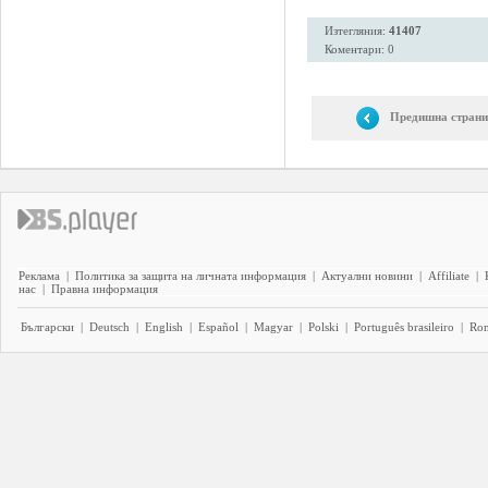
Изтегляния:
41407
Коментари: 0
Предишна страни
Реклама
|
Политика за защита на личната информация
|
Актуални новини
|
Affiliate
|
нас
|
Правна информация
Български
|
Deutsch
|
English
|
Español
|
Magyar
|
Polski
|
Português brasileiro
|
Ro