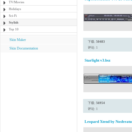
TV/Movies
Holidays
Sci-Fi
Stylish
Top 10
Skin Maker
下载:
50483
评论: 1
Skin Documentation
Starlight v3.bsz
下载:
56954
评论: 1
Leopard Xtend by Nosferatu