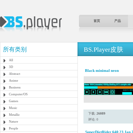
首页
产品
BS.Player皮肤
所有类别
All
3D
Black minimal neon
Abstract
Anime
Business
Computer/OS
Games
Music
下载:
26089
Metallic
评论: 0
Nature
People
SuperDietRider 640 23 Jan 