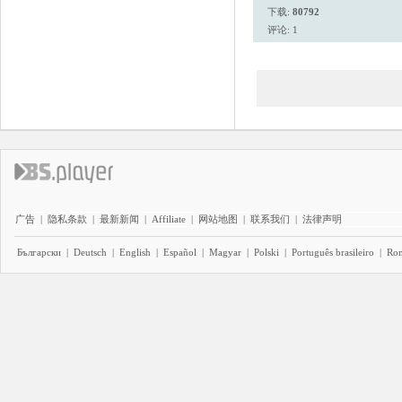
下载:
80792
评论: 1
广告
|
隐私条款
|
最新新闻
|
Affiliate
|
网站地图
|
联系我们
|
法律声明
Български
|
Deutsch
|
English
|
Español
|
Magyar
|
Polski
|
Português brasileiro
|
Ro