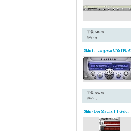
下载:
60679
评论: 0
Skin it - the great CASTPLA
下载:
65729
评论: 1
Shiny Dot Matrix 1.1 Gold .: