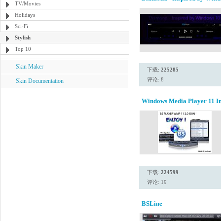
TV/Movies
Holidays
Sci-Fi
Stylish
Top 10
Skin Maker
下载:
225285
评论: 8
Skin Documentation
Windows Media Player 11 Ins
下载:
224599
评论: 19
BSLine