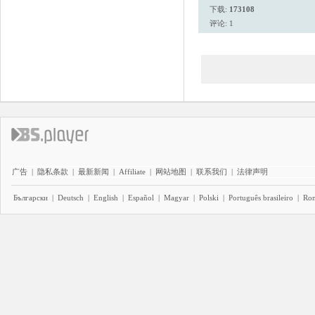
下载:
173108
评论: 1
广告
|
隐私条款
|
最新新闻
|
Affiliate
|
网站地图
|
联系我们
|
法律声明
Български
|
Deutsch
|
English
|
Español
|
Magyar
|
Polski
|
Português brasileiro
|
Ro