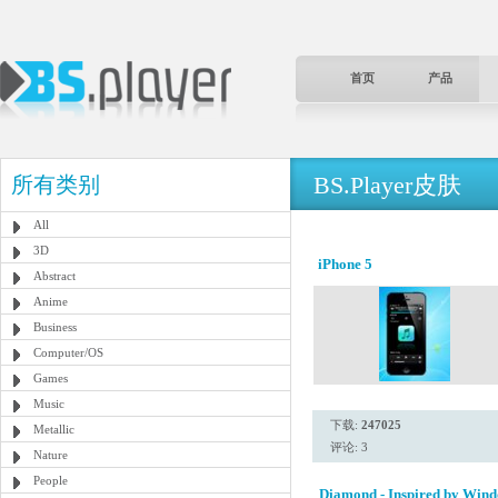
首页
产品
BS.Player皮肤
所有类别
All
3D
iPhone 5
Abstract
Anime
Business
Computer/OS
Games
Music
下载:
247025
Metallic
评论: 3
Nature
People
Diamond - Inspired by Wind