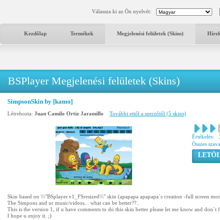
Válassza ki az Ön nyelvét:
Kezdőlap
Termékek
Megjelenési felületek (Skins)
Híre
BSPlayer Megjelenési felületek (Skins)
SimpsonSkin by [kamo]
Létrehozta:
Juan Camilo Ortiz Jaramillo
További ettől a szerzőtől (5 skins)
Értékelés:
Összes szav
LETÖL
Skin based on \\\"BSplayer.v1_FSresized\\\" skin (apapapa apapapa`s creation -full screen mo
The Simpons and ur music/videos... what can be better??..
This is the version 1, if u have comments to do this skin better please let me know and don´t 
I hope u enjoy it. ;)