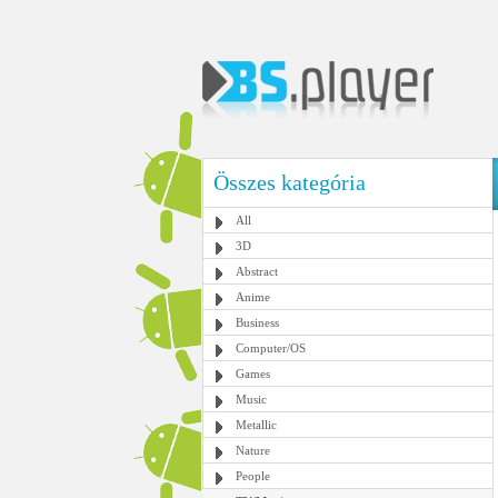
Összes kategória
All
3D
Abstract
Anime
Business
Computer/OS
Games
Music
Metallic
Nature
People