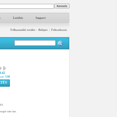
k
Letöltés
Support
Felhasználói terület – Belépés
|
Feliratkozás
3.42
azat:
138
TÉS
de).
forget rate me.