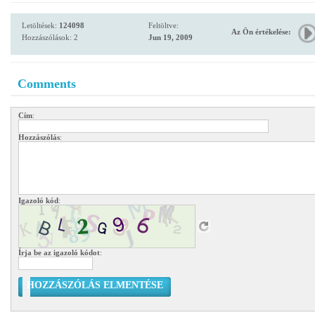
Letöltések:
124098
Feltöltve:
Az Ön értékelése:
Hozzászólások: 2
Jun 19, 2009
Comments
Cím
:
Hozzászólás
:
Igazoló kód
:
Írja be az igazoló kódot
:
HOZZÁSZÓLÁS ELMENTÉSE