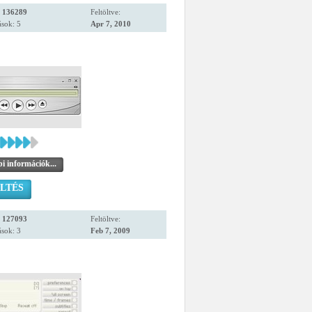
:
136289
Feltöltve:
sok: 5
Apr 7, 2010
i információk...
LTÉS
:
127093
Feltöltve:
sok: 3
Feb 7, 2009