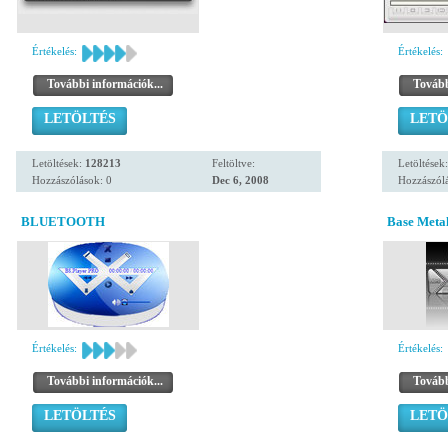
Értékelés:
Értékelés:
További információk...
Tovább
LETÖLTÉS
LETÖ
Letöltések:
128213
Feltöltve:
Letöltések
Hozzászólások: 0
Dec 6, 2008
Hozzászólá
BLUETOOTH
Base Metal
Értékelés:
Értékelés:
További információk...
Tovább
LETÖLTÉS
LETÖ