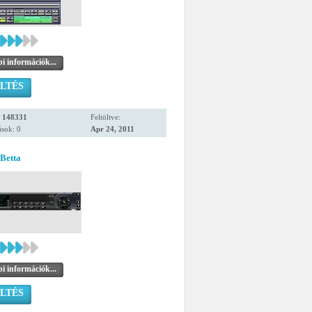
i információk...
LTÉS
:
148331
Feltöltve:
sok: 0
Apr 24, 2011
 Betta
i információk...
LTÉS