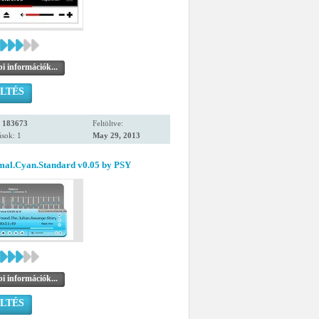
i információk...
LTÉS
:
183673
Feltöltve:
sok: 1
May 29, 2013
mal.Cyan.Standard v0.05 by PSY
i információk...
LTÉS