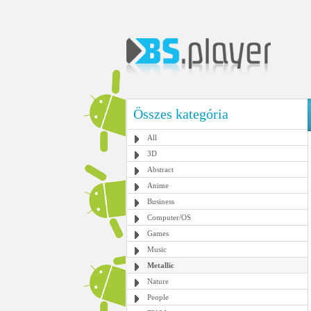
Összes kategória
All
3D
Abstract
Anime
Business
Computer/OS
Games
Music
Metallic
Nature
People