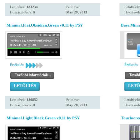
Letöltések:
183234
Feltöltve:
Letöltések
Hozzászólások: 0
May 29, 2013
Hozzászólá
Minimal.Flat.Obsidian.Green v0.11 by PSY
Base.Mini
Értékelés:
Értékelés:
További információk...
Tovább
LETÖLTÉS
LETÖ
Letöltések:
180852
Feltöltve:
Letöltések
Hozzászólások: 0
May 28, 2013
Hozzászólá
Minimal.Light.Black.Green v0.11 by PSY
Touchscre