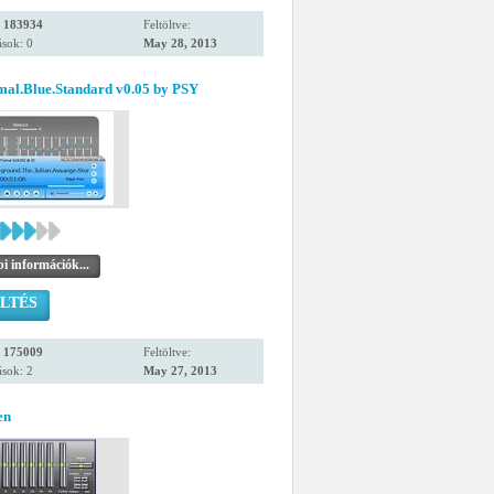
:
183934
Feltöltve:
sok: 0
May 28, 2013
mal.Blue.Standard v0.05 by PSY
i információk...
LTÉS
:
175009
Feltöltve:
sok: 2
May 27, 2013
en