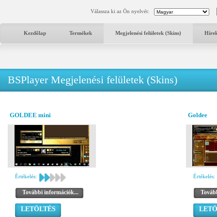
Válassza ki az Ön nyelvét:
Kezdőlap
Termékek
Megjelenési felületek (Skins)
Híre
BSPlayer Megjelenési felületek (Skins)
GOLDEE mini
Goldee
Értékelés:
Értékelés:
További információk...
Tovább
LETÖLTÉS
LETÖ