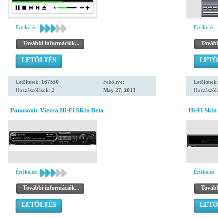
Értékelés:
Értékelés:
További információk...
Tovább
LETÖLTÉS
LETÖ
Letöltések:
167550
Feltöltve:
Letöltések
Hozzászólások: 2
May 27, 2013
Hozzászólá
Panasonic Vierra Hi-Fi SKin Beta
Hi-Fi Skin
Értékelés:
Értékelés:
További információk...
Tovább
LETÖLTÉS
LETÖ