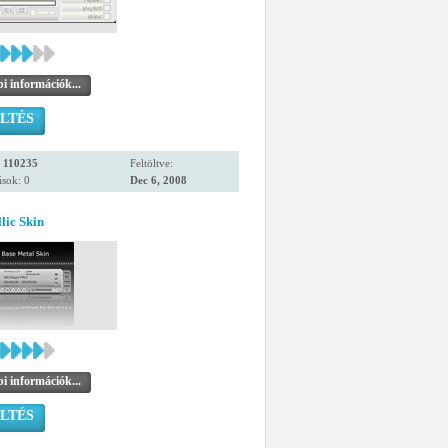
i információk...
LTÉS
:
110235
Feltöltve:
sok: 0
Dec 6, 2008
lic Skin
i információk...
LTÉS