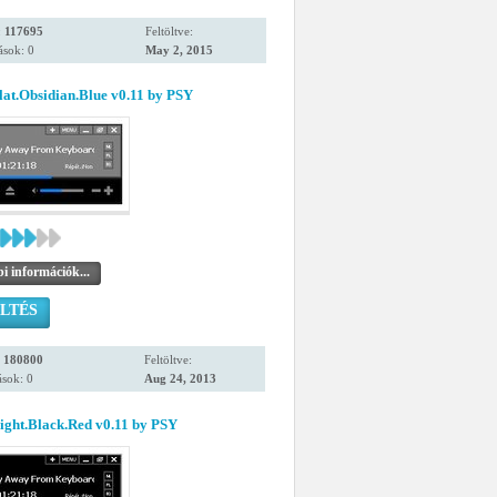
:
117695
Feltöltve:
ások: 0
May 2, 2015
at.Obsidian.Blue v0.11 by PSY
i információk...
LTÉS
:
180800
Feltöltve:
sok: 0
Aug 24, 2013
ight.Black.Red v0.11 by PSY