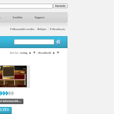
k
Letöltés
Support
Felhasználói terület – Belépés
|
Feliratkozás
▲
▼
▲
▼
Sort by:
rating
|
downloads
i információk...
LTÉS