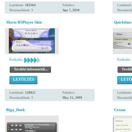
Letöltések:
183564
Feltöltve:
Letöltések
Hozzászólások: 3
Apr 7, 2010
Hozzászólá
Marto BSPlayer Skin
Quicktime
Értékelés:
Értékelés:
További információk...
Tovább
LETÖLTÉS
LETÖ
Letöltések:
129021
Feltöltve:
Letöltések
Hozzászólások: 3
May 21, 2009
Hozzászólá
Riga_Dark
Cream