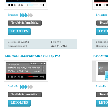
Értékelés:
Értékelés:
További információk...
Tovább
LETÖLTÉS
LETÖ
Letöltések:
175566
Feltöltve:
Letöltések
Hozzászólások: 0
Aug 24, 2013
Hozzászólá
Minimal.Flat.Obsidian.Red v0.11 by PSY
Base.Mini
Értékelés:
Értékelés:
További információk...
Tovább
LETÖLTÉS
LETÖ