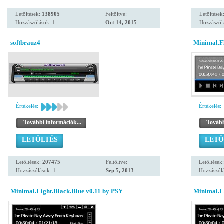
Letöltések:
138905
Feltöltve:
Letöltések
Hozzászólások: 1
Oct 14, 2015
Hozzászól
softbrauz4
Minimal.Fl
Értékelés:
Értékelés:
További információk...
Tovább
LETÖLTÉS
LETÖ
Letöltések:
207475
Feltöltve:
Letöltések
Hozzászólások: 1
Sep 5, 2013
Hozzászólá
Minimal.Light.Black.Blue v0.11 by PSY
Minimal.L