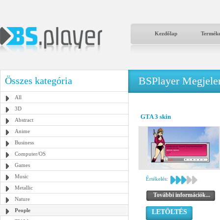
Kezdőlap
Termék
BSPlayer Megjelené
Összes kategória
All
3D
GTA 3 skin
Abstract
Anime
Business
Computer/OS
Games
Music
Értékelés:
Metallic
További információk...
Nature
People
LETÖLTÉS