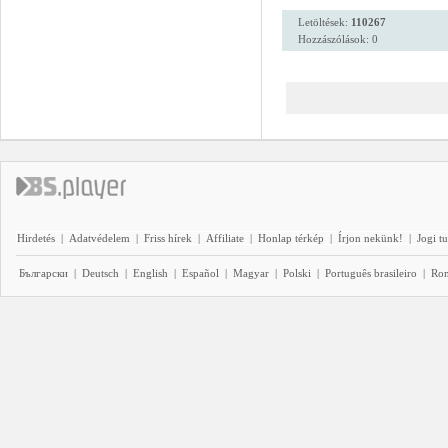
Letöltések:
110267
Hozzászólások: 0
Hirdetés
|
Adatvédelem
|
Friss hírek
|
Affiliate
|
Honlap térkép
|
Írjon nekünk!
|
Jogi t
Български
|
Deutsch
|
English
|
Español
|
Magyar
|
Polski
|
Português brasileiro
|
Ro