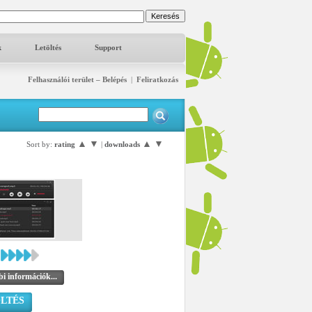
k
Letöltés
Support
Felhasználói terület – Belépés
|
Feliratkozás
▲
▼
▲
▼
Sort by:
rating
|
downloads
i információk...
LTÉS