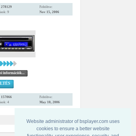
:
278129
Feltöltve:
sok: 9
Nov 15, 2006
i információk...
LTÉS
:
157066
Feltöltve:
sok: 4
May 10, 2006
Website administrator of bsplayer.com uses
cookies to ensure a better website
functionality, user experience, security, and