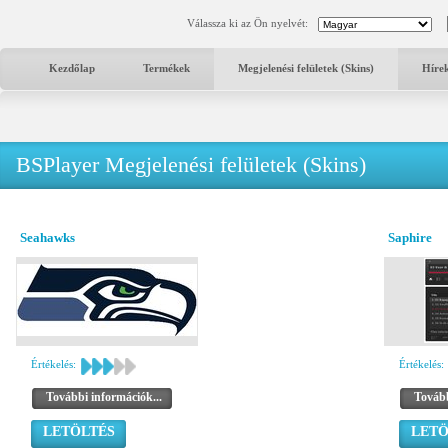
Válassza ki az Ön nyelvét:
Kezdőlap
Termékek
Megjelenési felületek (Skins)
Híre
BSPlayer Megjelenési felületek (Skins)
Seahawks
Saphire
Értékelés:
Értékelés:
További információk...
Tovább
LETÖLTÉS
LETÖ