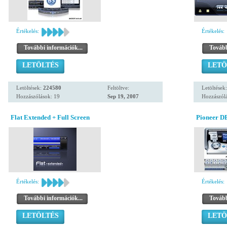
Értékelés:
Értékelés:
További információk...
Tovább
LETÖLTÉS
LETÖ
Letöltések:
224580
Feltöltve:
Letöltések
Hozzászólások: 19
Sep 19, 2007
Hozzászól
Flat Extended + Full Screen
Pioneer 
Értékelés:
Értékelés:
További információk...
Tovább
LETÖLTÉS
LETÖ