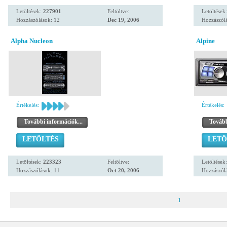
Letöltések:
227901
Feltöltve:
Letöltések
Hozzászólások: 12
Dec 19, 2006
Hozzászólá
Alpha Nucleon
Alpine
Értékelés:
Értékelés:
További információk...
Tovább
LETÖLTÉS
LETÖ
Letöltések:
223323
Feltöltve:
Letöltések
Hozzászólások: 11
Oct 20, 2006
Hozzászólá
1