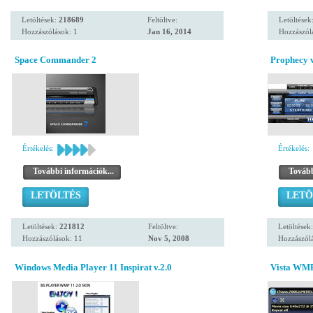
Letöltések:
218689
Feltöltve:
Letöltések
Hozzászólások: 1
Jan 16, 2014
Hozzászól
Space Commander 2
Prophecy 
Értékelés:
Értékelés:
További információk...
Tovább
LETÖLTÉS
LETÖ
Letöltések:
221812
Feltöltve:
Letöltések
Hozzászólások: 11
Nov 5, 2008
Hozzászól
Windows Media Player 11 Inspirat v.2.0
Vista WMP