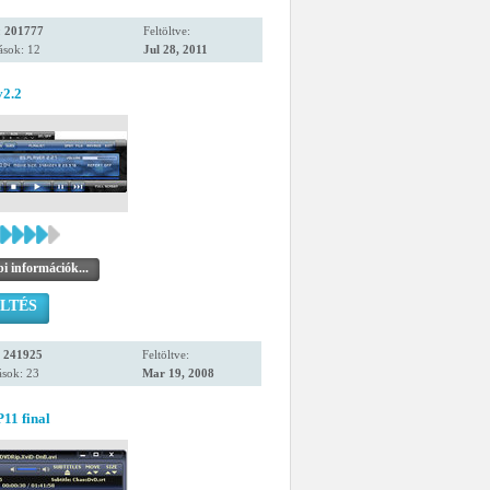
:
201777
Feltöltve:
ások: 12
Jul 28, 2011
v2.2
i információk...
LTÉS
:
241925
Feltöltve:
ások: 23
Mar 19, 2008
11 final