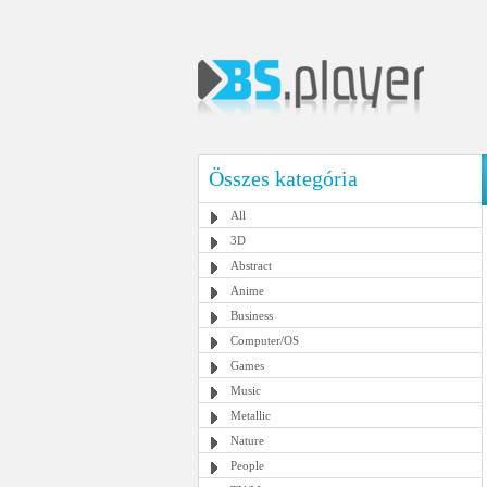
Összes kategória
All
3D
Abstract
Anime
Business
Computer/OS
Games
Music
Metallic
Nature
People