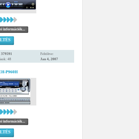
i információk...
LTÉS
:
379591
Feltöltve:
ások: 48
Jan 4, 2007
DEH-P960H
i információk...
LTÉS