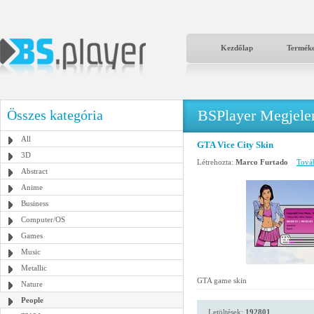
Kezdőlap
Termék
BSPlayer Megjelené
Összes kategória
All
GTA Vice City Skin
3D
Létrehozta:
Marco Furtado
Továb
Abstract
Anime
Business
Computer/OS
Games
Music
Metallic
GTA game skin
Nature
People
Letöltések:
192801