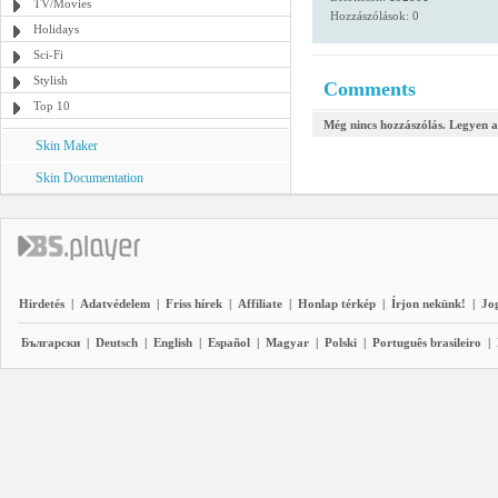
TV/Movies
Hozzászólások: 0
Holidays
Sci-Fi
Stylish
Comments
Top 10
Még nincs hozzászólás. Legyen a
Skin Maker
Skin Documentation
Hirdetés
|
Adatvédelem
|
Friss hírek
|
Affiliate
|
Honlap térkép
|
Írjon nekünk!
|
Jo
Български
|
Deutsch
|
English
|
Español
|
Magyar
|
Polski
|
Português brasileiro
|