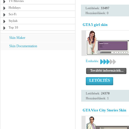
TV/Movies
Holidays
Letöltések:
33497
Hozzászólások: 0
Sci-Fi
Stylish
GTA 5 girl skin
Top 10
Skin Maker
Skin Documentation
Értékelés:
További információk...
LETÖLTÉS
Letöltések:
24370
Hozzászólások: 1
GTA Vice City Stories Skin