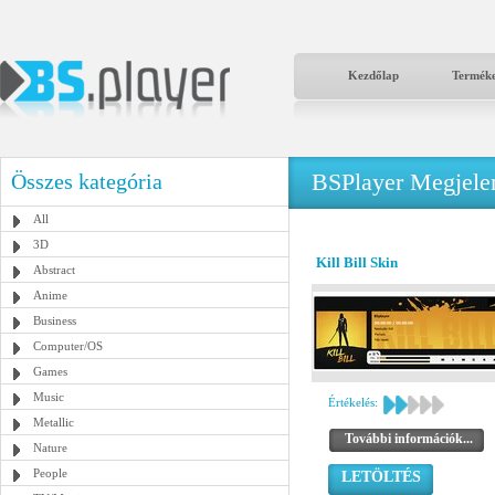
Kezdőlap
Termék
BSPlayer Megjelené
Összes kategória
All
3D
Kill Bill Skin
Abstract
Anime
Business
Computer/OS
Games
Music
Értékelés:
Metallic
További információk...
Nature
People
LETÖLTÉS