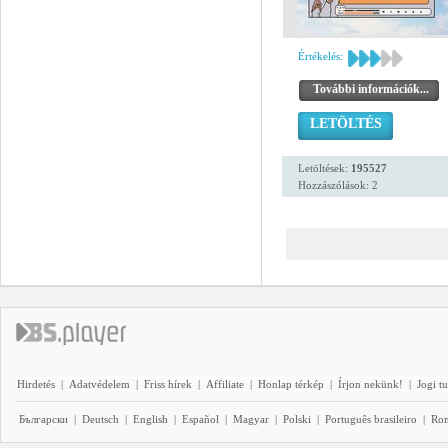
Értékelés:
További információk...
LETÖLTÉS
Letöltések:
195527
Hozzászólások: 2
Hirdetés
|
Adatvédelem
|
Friss hírek
|
Affiliate
|
Honlap térkép
|
Írjon nekünk!
|
Jogi t
Български
|
Deutsch
|
English
|
Español
|
Magyar
|
Polski
|
Português brasileiro
|
Ro