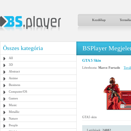
Kezdőlap
Termék
BSPlayer Megjelené
Összes kategória
All
GTA 5 Skin
3D
Létrehozta:
Marco Furtado
Továb
Abstract
Anime
Business
Computer/OS
Games
Music
Metallic
GTA5 skin
Nature
People
Letöltések:
24082