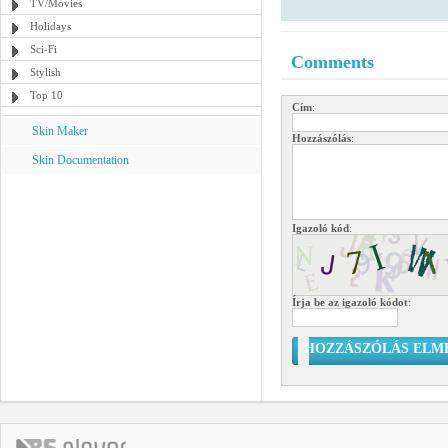
TV/Movies
Holidays
Sci-Fi
Comments
Stylish
Top 10
Cím
:
Skin Maker
Hozzászólás
:
Skin Documentation
Igazoló kód
:
Írja be az igazoló kódot
:
HOZZÁSZÓLÁS ELM