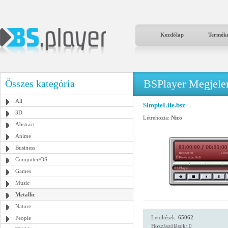
Kezdőlap
Termék
BSPlayer Megjelené
Összes kategória
All
SimpleLife.bsz
3D
Létrehozta:
Nico
Abstract
Anime
Business
Computer/OS
Games
Music
Metallic
Nature
Letöltések:
65062
People
Hozzászólások: 0