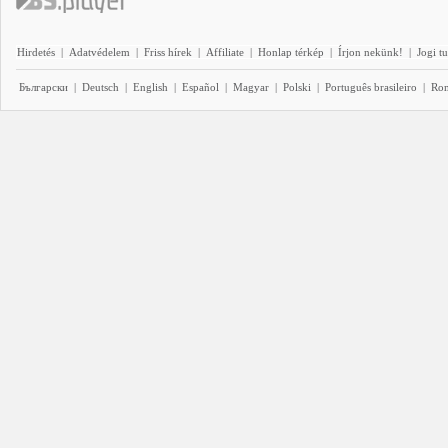
Hirdetés
|
Adatvédelem
|
Friss hírek
|
Affiliate
|
Honlap térkép
|
Írjon nekünk!
|
Jogi t
Български
|
Deutsch
|
English
|
Español
|
Magyar
|
Polski
|
Português brasileiro
|
Ro