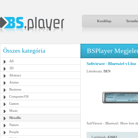
Kezdőlap
Termék
BSPlayer Megjelené
Összes kategória
All
Softviewer - Bluetwirl v1.bsz
3D
Létrehozta:
DEN
Abstract
Anime
Business
Computer/OS
Games
Music
Metallic
SoftViewer - Bluetwirl. More free s
Nature
People
Letöltések:
63603