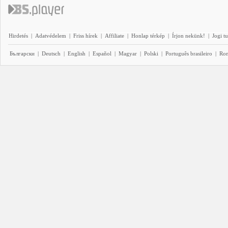
Hirdetés
|
Adatvédelem
|
Friss hírek
|
Affiliate
|
Honlap térkép
|
Írjon nekünk!
|
Jogi t
Български
|
Deutsch
|
English
|
Español
|
Magyar
|
Polski
|
Português brasileiro
|
Ro