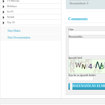
TV/Movies
Hozzászólások: 0
Holidays
Sci-Fi
Stylish
Comments
Top 10
Cím
:
Skin Maker
Hozzászólás
:
Skin Documentation
Igazoló kód
:
Írja be az igazoló kódot
:
HOZZÁSZÓLÁS ELM