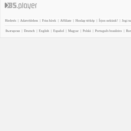
Hirdetés
|
Adatvédelem
|
Friss hírek
|
Affiliate
|
Honlap térkép
|
Írjon nekünk!
|
Jogi t
Български
|
Deutsch
|
English
|
Español
|
Magyar
|
Polski
|
Português brasileiro
|
Ro