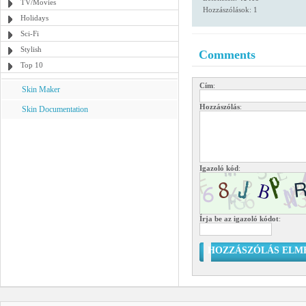
TV/Movies
Hozzászólások: 1
Holidays
Sci-Fi
Stylish
Comments
Top 10
Cím
:
Skin Maker
Hozzászólás
:
Skin Documentation
Igazoló kód
:
Írja be az igazoló kódot
:
HOZZÁSZÓLÁS ELM