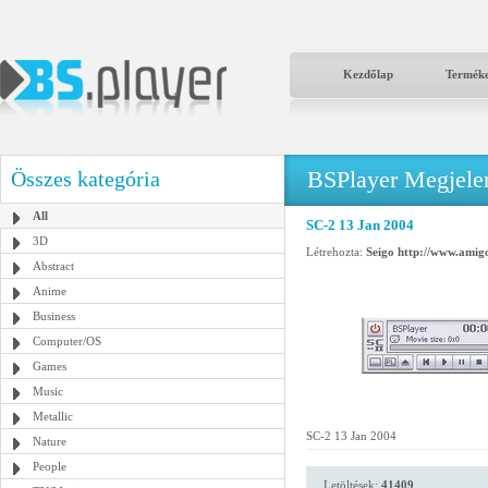
Kezdőlap
Termék
BSPlayer Megjelené
Összes kategória
All
SC-2 13 Jan 2004
3D
Létrehozta:
Seigo http://www.amigo
Abstract
Anime
Business
Computer/OS
Games
Music
Metallic
SC-2 13 Jan 2004
Nature
People
Letöltések:
41409