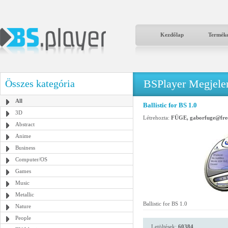
Kezdőlap
Termék
BSPlayer Megjelené
Összes kategória
All
Ballistic for BS 1.0
3D
Létrehozta:
FÜGE, gaborfuge@fre
Abstract
Anime
Business
Computer/OS
Games
Music
Metallic
Ballistic for BS 1.0
Nature
People
Letöltések:
60384