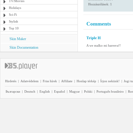
TV/Movies
Hozzászólások: 1
Holidays
Sci-Fi
Stylish
Comments
Top 10
Triple H
Skin Maker
A we malko mi haresva!!
Skin Documentation
Hirdetés
|
Adatvédelem
|
Friss hírek
|
Affiliate
|
Honlap térkép
|
Írjon nekünk!
|
Jogi t
Български
|
Deutsch
|
English
|
Español
|
Magyar
|
Polski
|
Português brasileiro
|
Ro