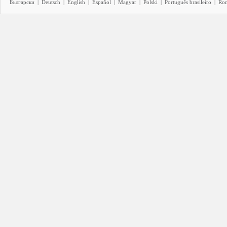
Български
|
Deutsch
|
English
|
Español
|
Magyar
|
Polski
|
Português brasileiro
|
Ro