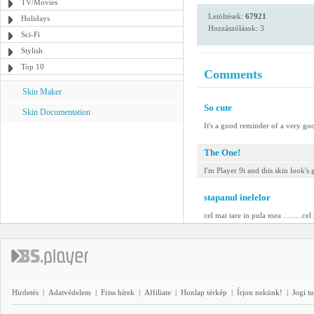
TV/Movies
Letöltések:
67921
Holidays
Hozzászólások: 3
Sci-Fi
Stylish
Top 10
Comments
Skin Maker
So cute
Skin Documentation
It's a good reminder of a very go
The One!
I'm Player 9i and this skin look'
stapanul inelelor
cel mai tare in pula mea .........cel
Hirdetés
|
Adatvédelem
|
Friss hírek
|
Affiliate
|
Honlap térkép
|
Írjon nekünk!
|
Jogi t