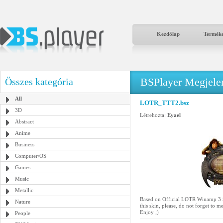
Kezdőlap
Termék
BSPlayer Megjelené
Összes kategória
All
LOTR_TTT2.bsz
3D
Létrehozta:
Eyael
Abstract
Anime
Business
Computer/OS
Games
Music
Metallic
Based on Official LOTR Winamp 3 Sk
Nature
this skin, please, do not forget to 
Enjoy ;)
People