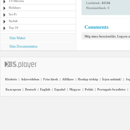
TV/Movies
Letöltések:
41516
Holidays
Hozzászólások: 0
Sci-Fi
Stylish
Comments
Top 10
Még nincs hozzászólás. Legyen a
Skin Maker
Skin Documentation
Hirdetés
|
Adatvédelem
|
Friss hírek
|
Affiliate
|
Honlap térkép
|
Írjon nekünk!
|
Jo
Български
|
Deutsch
|
English
|
Español
|
Magyar
|
Polski
|
Português brasileiro
|