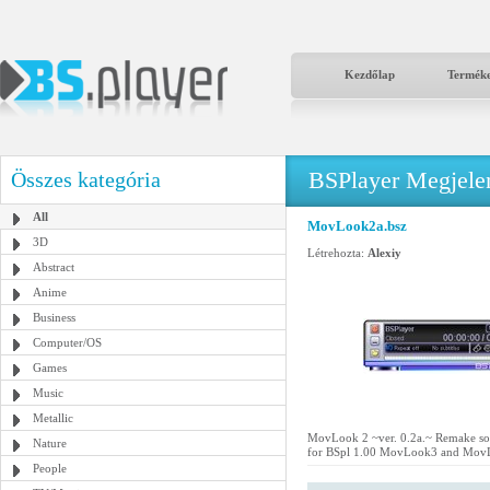
Kezdőlap
Termék
BSPlayer Megjelené
Összes kategória
All
MovLook2a.bsz
3D
Létrehozta:
Alexiy
Abstract
Anime
Business
Computer/OS
Games
Music
Metallic
MovLook 2 ~ver. 0.2a.~ Remake som
Nature
for BSpl 1.00 MovLook3 and Mo
People