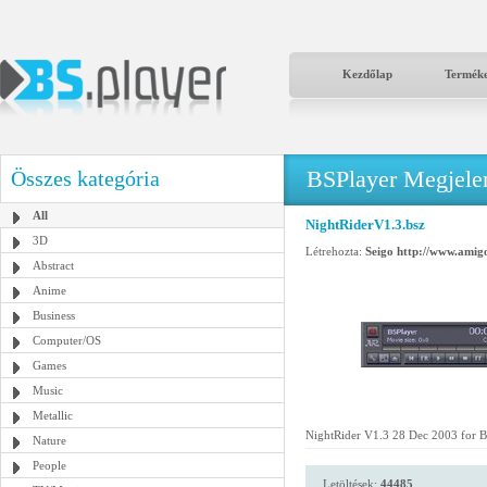
Kezdőlap
Termék
BSPlayer Megjelené
Összes kategória
All
NightRiderV1.3.bsz
3D
Létrehozta:
Seigo http://www.amigo
Abstract
Anime
Business
Computer/OS
Games
Music
Metallic
NightRider V1.3 28 Dec 2003 for 
Nature
People
Letöltések:
44485