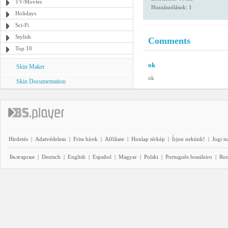
TV/Movies
Hozzászólások: 1
Holidays
Sci-Fi
Stylish
Comments
Top 10
ok
Skin Maker
ok
Skin Documentation
Hirdetés
|
Adatvédelem
|
Friss hírek
|
Affiliate
|
Honlap térkép
|
Írjon nekünk!
|
Jogi t
Български
|
Deutsch
|
English
|
Español
|
Magyar
|
Polski
|
Português brasileiro
|
Ro