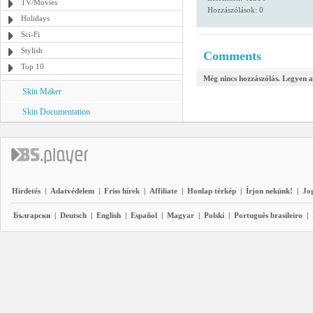
TV/Movies
Hozzászólások: 0
Holidays
Sci-Fi
Stylish
Comments
Top 10
Még nincs hozzászólás. Legyen a
Skin Maker
Skin Documentation
Hirdetés
|
Adatvédelem
|
Friss hírek
|
Affiliate
|
Honlap térkép
|
Írjon nekünk!
|
Jo
Български
|
Deutsch
|
English
|
Español
|
Magyar
|
Polski
|
Português brasileiro
|