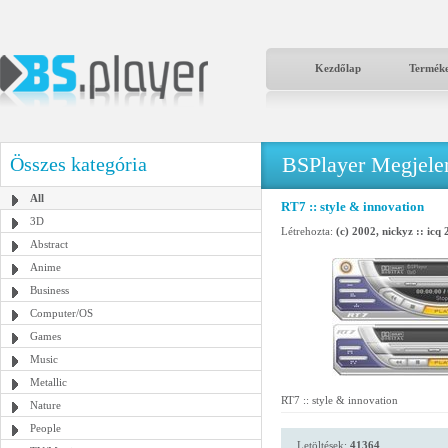
Kezdőlap
Termék
BSPlayer Megjelené
Összes kategória
All
RT7 :: style & innovation
3D
Létrehozta:
(c) 2002, nickyz :: ic
Abstract
Anime
Business
Computer/OS
Games
Music
Metallic
RT7 :: style & innovation
Nature
People
Letöltések:
41364