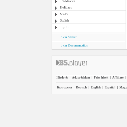
TV/Movies
Holidays
Sci-Fi
Stylish
Top 10
Skin Maker
Skin Documentation
Hirdetés
|
Adatvédelem
|
Friss hírek
|
Affiliate
|
Български
|
Deutsch
|
English
|
Español
|
Magy