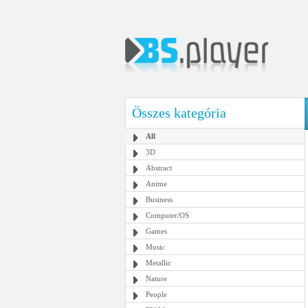
Összes kategória
All
3D
Abstract
Anime
Business
Computer/OS
Games
Music
Metallic
Nature
People