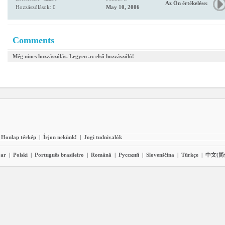
Az Ön értékelése:
Hozzászólások: 0
May 10, 2006
Comments
Még nincs hozzászólás. Legyen az első hozzászóló!
Honlap térkép
|
Írjon nekünk!
|
Jogi tudnivalók
ar
|
Polski
|
Português brasileiro
|
Română
|
Pyccĸий
|
Slovenščina
|
Türkçe
|
中文(简