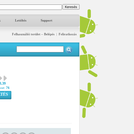
k
Letöltés
Support
Felhasználói terület – Belépés
|
Feliratkozás
3.39
azat:
76
TÉS