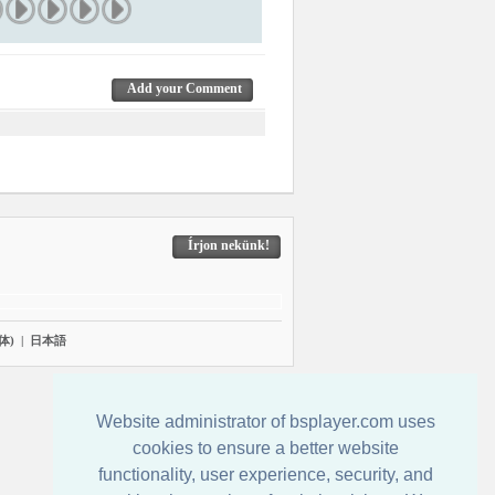
Add your Comment
Írjon nekünk!
体)
|
日本語
Website administrator of bsplayer.com uses
cookies to ensure a better website
functionality, user experience, security, and