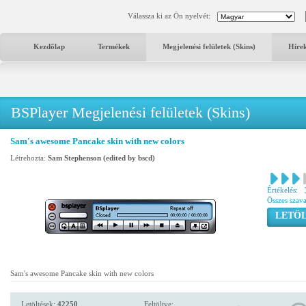
Válassza ki az Ön nyelvét:
Kezdőlap
Termékek
Megjelenési felületek (Skins)
Híre
BSPlayer Megjelenési felületek (Skins)
Sam's awesome Pancake skin with new colors
Létrehozta:
Sam Stephenson (edited by bscd)
Értékelés:
Összes szav
LETÖL
Sam's awesome Pancake skin with new colors
Letöltések:
42250
Feltöltve: