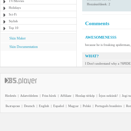
TV/Movies
Hozzászólások: 2
Holidays
Sci-Fi
Stylish
Comments
Top 10
AWESOMENESSS
Skin Maker
because he is freaking spiderman,
Skin Documentation
WHAT?
I Don't understand why a ?SPID
Hirdetés
|
Adatvédelem
|
Friss hírek
|
Affiliate
|
Honlap térkép
|
Írjon nekünk!
|
Jogi t
Български
|
Deutsch
|
English
|
Español
|
Magyar
|
Polski
|
Português brasileiro
|
Ro