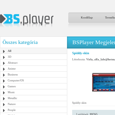
Kezdőlap
Termék
BSPlayer Megjelené
Összes kategória
All
Spiddy-skin
3D
Létrehozta:
Virla, alfa_lalo@hotm
Abstract
Anime
Business
Computer/OS
Games
Music
Metallic
Spiddy-skin
Nature
People
Letöltések:
99765