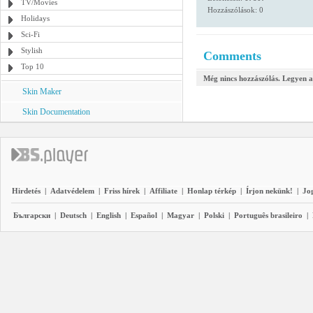
TV/Movies
Hozzászólások: 0
Holidays
Sci-Fi
Stylish
Comments
Top 10
Még nincs hozzászólás. Legyen a
Skin Maker
Skin Documentation
Hirdetés
|
Adatvédelem
|
Friss hírek
|
Affiliate
|
Honlap térkép
|
Írjon nekünk!
|
Jo
Български
|
Deutsch
|
English
|
Español
|
Magyar
|
Polski
|
Português brasileiro
|