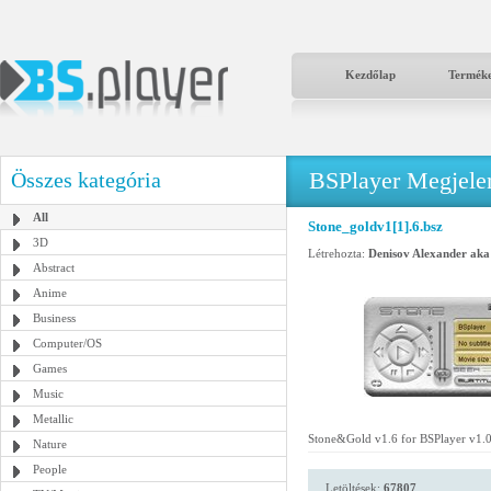
Kezdőlap
Termék
BSPlayer Megjelené
Összes kategória
All
Stone_goldv1[1].6.bsz
3D
Létrehozta:
Denisov Alexander aka
Abstract
Anime
Business
Computer/OS
Games
Music
Metallic
Stone&Gold v1.6 for BSPlayer v1.00
Nature
People
Letöltések:
67807