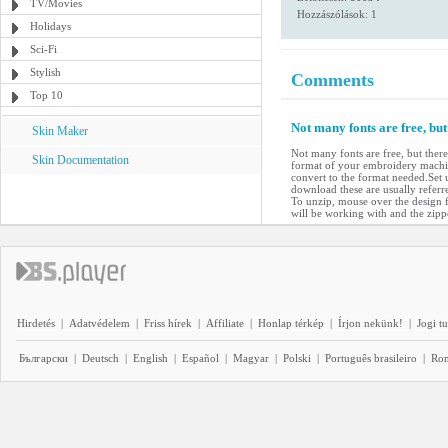
TV/Movies
Hozzászólások: 1
Holidays
Sci-Fi
Stylish
Comments
Top 10
Not many fonts are free, bu
Skin Maker
Not many fonts are free, but ther
Skin Documentation
format of your embroidery machin
convert to the format needed.Set 
download these are usually referre
To unzip, mouse over the design fi
will be working with and the zipp
Hirdetés
|
Adatvédelem
|
Friss hírek
|
Affiliate
|
Honlap térkép
|
Írjon nekünk!
|
Jogi t
Български
|
Deutsch
|
English
|
Español
|
Magyar
|
Polski
|
Português brasileiro
|
Ro