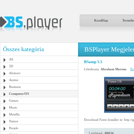
Kezdőlap
Termék
BSPlayer Megjelené
Összes kategória
All
BSamp 5.5
3D
Létrehozta:
Abraham Moreno
To
Abstract
Anime
Business
Computer/OS
Games
Music
Metallic
Download Fonts Installer in: http:/
Nature
People
Letöltések:
80034