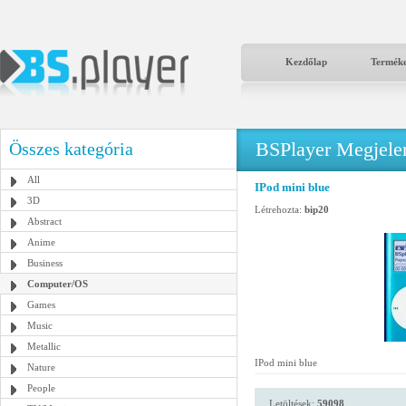
Kezdőlap
Termék
BSPlayer Megjelené
Összes kategória
All
IPod mini blue
3D
Létrehozta:
bip20
Abstract
Anime
Business
Computer/OS
Games
Music
Metallic
IPod mini blue
Nature
People
Letöltések:
59098