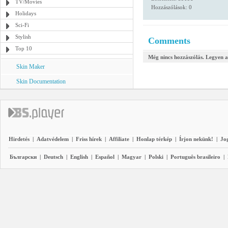
TV/Movies
Hozzászólások: 0
Holidays
Sci-Fi
Stylish
Comments
Top 10
Még nincs hozzászólás. Legyen a
Skin Maker
Skin Documentation
Hirdetés
|
Adatvédelem
|
Friss hírek
|
Affiliate
|
Honlap térkép
|
Írjon nekünk!
|
Jo
Български
|
Deutsch
|
English
|
Español
|
Magyar
|
Polski
|
Português brasileiro
|