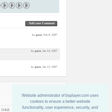
Add your Comment
by
guest
, Feb 8, 2007
by
guest
, Jan 14, 2007
by
guest
, Jan 13, 2007
Írjon nekünk!
Website administrator of bsplayer.com uses
cookies to ensure a better website
functionality, user experience, security, and
|
日本語