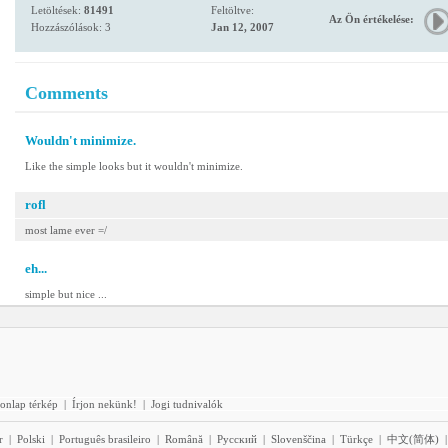
Letöltések:
81491
Feltöltve:
Az Ön értékelése:
Hozzászólások: 3
Jan 12, 2007
Comments
Wouldn't minimize.
Like the simple looks but it wouldn't minimize.
rofl
most lame ever =/
eh...
simple but nice ...
onlap térkép
|
Írjon nekünk!
|
Jogi tudnivalók
r
|
Polski
|
Português brasileiro
|
Română
|
Pyccĸий
|
Slovenščina
|
Türkçe
|
中文(简体)