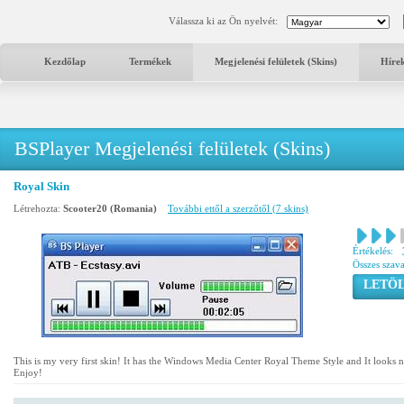
Válassza ki az Ön nyelvét:
Kezdőlap
Termékek
Megjelenési felületek (Skins)
Híre
BSPlayer Megjelenési felületek (Skins)
Royal Skin
Létrehozta:
Scooter20 (Romania)
További ettől a szerzőtől (7 skins)
Értékelés:
Összes szav
LETÖL
This is my very first skin! It has the Windows Media Center Royal Theme Style and It looks n
Enjoy!