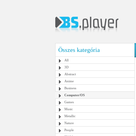
Összes kategória
All
3D
Abstract
Anime
Business
Computer/OS
Games
Music
Metallic
Nature
People