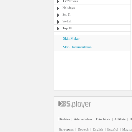
TV/Movies
Holidays
Sci-Fi
Stylish
Top 10
Skin Maker
Skin Documentation
Hirdetés
|
Adatvédelem
|
Friss hírek
|
Affiliate
|
H
Български
|
Deutsch
|
English
|
Español
|
Magya