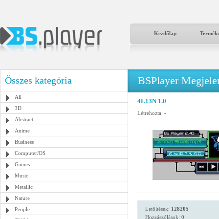
Kezdőlap
Termék
BSPlayer Megjelené
Összes kategória
All
4L13N 1.0
3D
Létrehozta:
-
Abstract
Anime
Business
Computer/OS
Games
Music
Metallic
Nature
Letöltések:
128205
People
Hozzászólások: 0