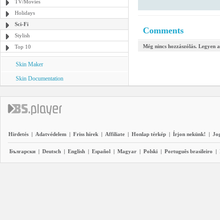
TV/Movies
Holidays
Sci-Fi
Comments
Stylish
Még nincs hozzászólás. Legyen a
Top 10
Skin Maker
Skin Documentation
Hirdetés
|
Adatvédelem
|
Friss hírek
|
Affiliate
|
Honlap térkép
|
Írjon nekünk!
|
Jo
Български
|
Deutsch
|
English
|
Español
|
Magyar
|
Polski
|
Português brasileiro
|